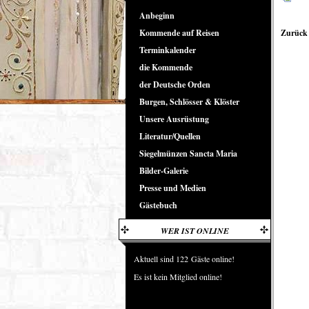
Anbeginn
Kommende auf Reisen
Zurück 
Terminkalender
die Kommende
der Deutsche Orden
Burgen, Schlösser & Klöster
Unsere Ausrüstung
Literatur/Quellen
Siegelmünzen Sancta Maria
Bilder-Galerie
Presse und Medien
Gästebuch
WER IST ONLINE
Aktuell sind 122 Gäste online!
Es ist kein Mitglied online!