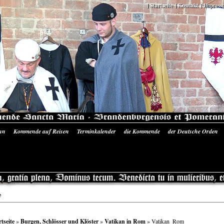
Startseite
Kontakt
Impress
nn
Kommende auf Reisen
Terminkalender
die Kommende
der Deutsche Orden
 Ausrüstung
Literatur/Quellen
Siegelmünzen Sancta Maria
Bilder-Galerie
Pres
e
rtseite
»
Burgen, Schlösser und Klöster
»
Vatikan in Rom
» Vatikan_Rom