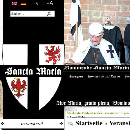
Anbeginn
Kommende auf Reisen
Ter
Unsere Ausrüstung
Literatur/Quellen
Startseite
Bilder-Galerie
Veranstaltungen
9.April 2016
Startseite
Verans
»
HAUPTMENÜ