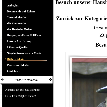
Besuch unserer Haus
Anbeginn
Kommende auf Reisen
Zurück zur Kategorie
Terminkalender
die Kommende
Gesam
der Deutsche Orden
Zug
Burgen, Schlösser & Klöster
Unsere Ausrüstung
Besu
Literatur/Quellen
Siegelmünzen Sancta Maria
Bilder-Galerie
Presse und Medien
Gästebuch
WER IST ONLINE
Aktuell sind 167 Gäste online!
Es ist kein Mitglied online!