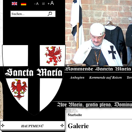
Anbeginn
Kommende auf Reisen
Ter
Unsere Ausrüstung
Literatur/Quellen
Startseite
Galerie
HAUPTMENÜ