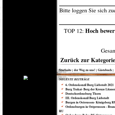
Bitte loggen Sie sich zue
Hoch bewer
TOP 12:
Gesam
Zurück zur Kategorie
Startseite
der Weg zu uns!
Gästebuch
NEUESTE BEITRÄGE
6. Ordenskonzil Burg Liebstedt 2021
Burg Trakai- Berg der Kreuze Litaue
Deutschordensburg Thorn
III. Ordenskonzil Burg Liebstedt
Burgen in Ostreussen- Königsberg R
Ordensburgen in Ostpreussen - Bra
RU