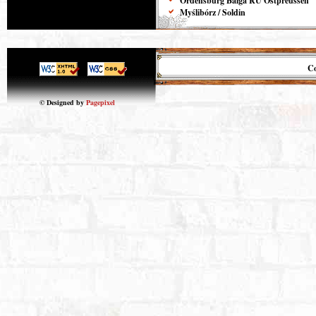
Ordensburg Balga RU Ostpreussen
Myślibórz / Soldin
Co
© Designed by
Pagepixel