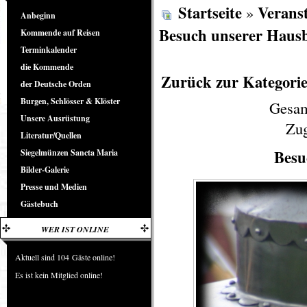
Startseite
Verans
»
Anbeginn
Besuch unserer Haus
Kommende auf Reisen
Terminkalender
die Kommende
Zurück zur Kategorie
der Deutsche Orden
Burgen, Schlösser & Klöster
Gesam
Unsere Ausrüstung
Zug
Literatur/Quellen
Besu
Siegelmünzen Sancta Maria
Bilder-Galerie
Presse und Medien
Gästebuch
WER IST ONLINE
Aktuell sind 104 Gäste online!
Es ist kein Mitglied online!