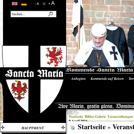
Anbeginn
Kommende auf Reisen
Ter
Unsere Ausrüstung
Literatur/Quellen
Startseite
Bilder-Galerie
Veranstaltungen
9.April 2016
Startseite
Verans
»
HAUPTMENÜ