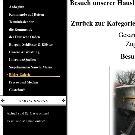
Besuch unserer Haus
Anbeginn
Kommende auf Reisen
Zurück zur Kategorie
Terminkalender
die Kommende
Gesam
der Deutsche Orden
Zug
Burgen, Schlösser & Klöster
Unsere Ausrüstung
Besu
Literatur/Quellen
Siegelmünzen Sancta Maria
Bilder-Galerie
Presse und Medien
Gästebuch
WER IST ONLINE
Aktuell sind 82 Gäste online!
Es ist kein Mitglied online!