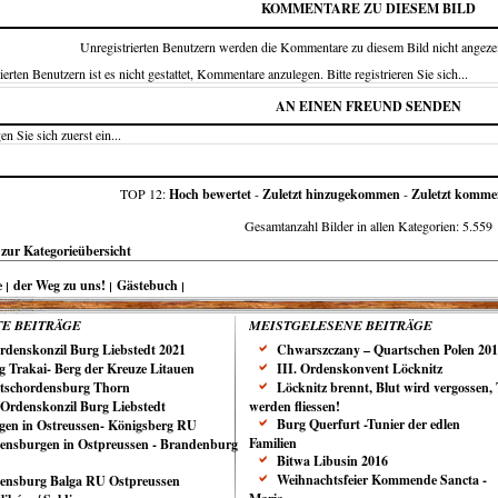
KOMMENTARE ZU DIESEM BILD
Unregistrierten Benutzern werden die Kommentare zu diesem Bild nicht angezeigt.
ierten Benutzern ist es nicht gestattet, Kommentare anzulegen. Bitte registrieren Sie sich...
AN EINEN FREUND SENDEN
en Sie sich zuerst ein...
TOP 12:
Hoch bewertet
-
Zuletzt hinzugekommen
-
Zuletzt kommen
Gesamtanzahl Bilder in allen Kategorien: 5.559
zur Kategorieübersicht
e
der Weg zu uns!
Gästebuch
E BEITRÄGE
MEISTGELESENE BEITRÄGE
Ordenskonzil Burg Liebstedt 2021
Chwarszczany – Quartschen Polen 20
g Trakai- Berg der Kreuze Litauen
III. Ordenskonvent Löcknitz
tschordensburg Thorn
Löcknitz brennt, Blut wird vergossen,
. Ordenskonzil Burg Liebstedt
werden fliessen!
Burg Querfurt -Tunier der edlen
gen in Ostreussen- Königsberg RU
Familien
ensburgen in Ostpreussen - Brandenburg
Bitwa Libusin 2016
Weihnachtsfeier Kommende Sancta -
ensburg Balga RU Ostpreussen
Maria