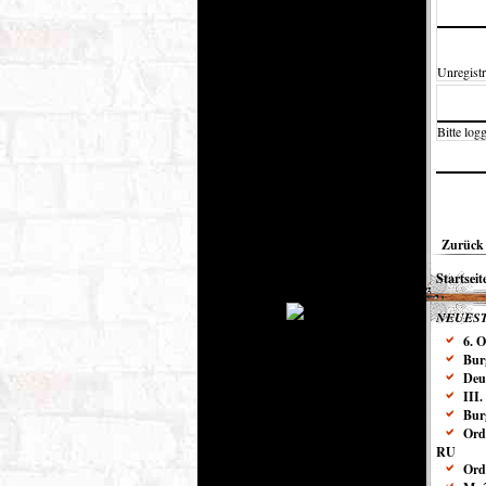
Unregistr
Bitte logg
Zurück 
Startseit
NEUEST
6. 
Bur
Deu
III
Bur
Ord
RU
Ord