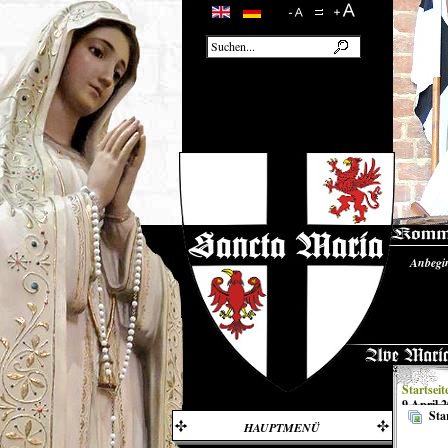
Anbegi
Unsere
Startseit
9.April 
Sta
HAUPTMENÜ