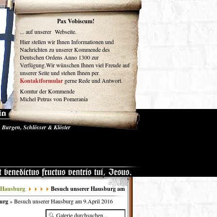
um
Pax Vobiscum!
... auf unserer Webseite.
Hier stellen wir Ihnen Informationen und
Nachrichten zu unserer Kommende des
Deutschen Ordens Anno 1300 zur
Verfügung.Wir wünschen Ihnen viel Freude auf
unserer Seite und stehen Ihnen per
Kontaktformular
gerne Rede und Antwort.
Komtur der Kommende
Michel Petrus von Pomerania
Burgen, Schlösser & Klöster
se und Medien
Gästebuch
r Hausburg
Besuch unserer Hausburg am
burg
» Besuch unserer Hausburg am 9.April 2016