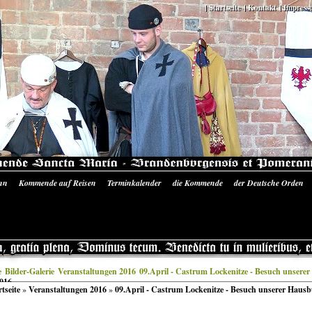
Startseite
Kontakt
Impress
nn
Kommende auf Reisen
Terminkalender
die Kommende
der Deutsche Orden
 Ausrüstung
Literatur/Quellen
Siegelmünzen Sancta Maria
Bilder-Galerie
Pres
e
Bilder-Galerie
Veranstaltungen 2016
09.April - Castrum Lockenitze - Besuch unsere
2016
rtseite
»
Veranstaltungen 2016
»
09.April - Castrum Lockenitze - Besuch unserer Haus