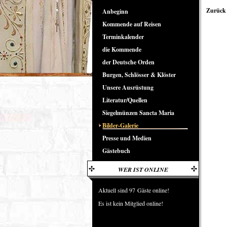
Zurück 
Anbeginn
Kommende auf Reisen
Terminkalender
die Kommende
der Deutsche Orden
Burgen, Schlösser & Klöster
Unsere Ausrüstung
Literatur/Quellen
Siegelmünzen Sancta Maria
Bilder-Galerie
Presse und Medien
Gästebuch
WER IST ONLINE
Aktuell sind 97 Gäste online!
Es ist kein Mitglied online!