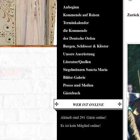
Anbeginn
Kommende auf Reisen
Zurück 
Terminkalender
die Kommende
der Deutsche Orden
Burgen, Schlösser & Klöster
Unsere Ausrüstung
Literatur/Quellen
Siegelmünzen Sancta Maria
Bilder-Galerie
Presse und Medien
Gästebuch
WER IST ONLINE
Aktuell sind 291 Gäste online!
Es ist kein Mitglied online!