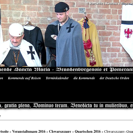
Startseite
Kontakt
Impress
nn
Kommende auf Reisen
Terminkalender
die Kommende
der Deutsche Orden
 Ausrüstung
Literatur/Quellen
Siegelmünzen Sancta Maria
Bilder-Galerie
Pres
e
rtseite
»
Veranstaltungen 2016
»
Chwarszczany – Quartschen 2016
» Chwarszczany–Quar