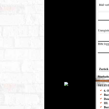
Bild verl
Unregistr
Bitte logg
Zurück 
Startseit
NEUEST
6. 
Bur
Deu
III
Bur