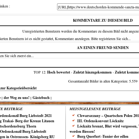
inken :
KOMMENTARE ZU DIESEM BILD
Unregistrierten Benutzern werden die Kommentare zu diesem Bild nicht angezeigt.
ierten Benutzern ist es nicht gestattet, Kommentare anzulegen. Bitte registrieren Sie sich...
AN EINEN FREUND SENDEN
en Sie sich zuerst ein...
TOP 12:
Hoch bewertet
-
Zuletzt hinzugekommen
-
Zuletzt kommen
Gesamtanzahl Bilder in allen Kategorien: 5.559
zur Kategorieübersicht
e
der Weg zu uns!
Gästebuch
E BEITRÄGE
MEISTGELESENE BEITRÄGE
Ordenskonzil Burg Liebstedt 2021
Chwarszczany – Quartschen Polen 20
g Trakai- Berg der Kreuze Litauen
III. Ordenskonvent Löcknitz
tschordensburg Thorn
Löcknitz brennt, Blut wird vergossen,
. Ordenskonzil Burg Liebstedt
werden fliessen!
Burg Querfurt -Tunier der edlen
gen in Ostreussen- Königsberg RU