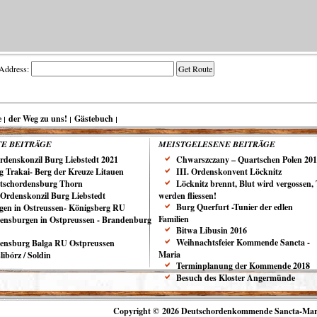
Address:
e
der Weg zu uns!
Gästebuch
E BEITRÄGE
MEISTGELESENE BEITRÄGE
Ordenskonzil Burg Liebstedt 2021
Chwarszczany – Quartschen Polen 20
g Trakai- Berg der Kreuze Litauen
III. Ordenskonvent Löcknitz
tschordensburg Thorn
Löcknitz brennt, Blut wird vergossen,
. Ordenskonzil Burg Liebstedt
werden fliessen!
Burg Querfurt -Tunier der edlen
gen in Ostreussen- Königsberg RU
Familien
ensburgen in Ostpreussen - Brandenburg
Bitwa Libusin 2016
Weihnachtsfeier Kommende Sancta -
ensburg Balga RU Ostpreussen
Maria
ibórz / Soldin
Terminplanung der Kommende 2018
Besuch des Kloster Angermünde
Copyright © 2026 Deutschordenkommende Sancta-Mar