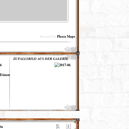
Powered by
Phoca
Maps
ZUFALLSBILD AUS DER GALERIE
16
 Tränen
ia