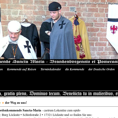
Startseite
Kontakt
Impress
nn
Kommende auf Reisen
Terminkalender
die Kommende
der Deutsche Orden
 Ausrüstung
Literatur/Quellen
Siegelmünzen Sancta Maria
Bilder-Galerie
Pres
e
der Weg zu uns!
ordenkommende Sancta-Maria
- castrum Lokenitze cum opido
 Burg Löcknitz • Schloßstraße 2 • 17321 Löcknitz und so finden Sie uns: