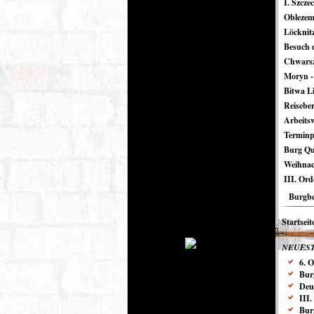
I. Szcze
Oblezem
Löcknitz
Besuch 
Chwarsz
Moryn -
Bitwa L
Reisebe
Arbeits
Terminp
Burg Que
Weihnac
III. Or
Burgbe
Startseit
NEUEST
6. 
Bur
Deu
III
Bur