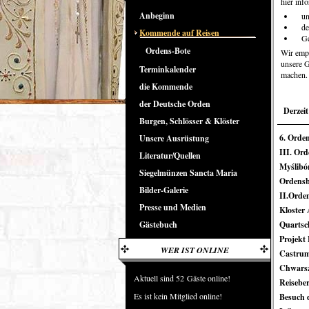
hier inf
Anbeginn
u
de
Kommende auf Reisen
Ge
Ordens-Bote
Wir empf
unsere G
Terminkalender
machen.
die Kommende
der Deutsche Orden
Derzeit 
Burgen, Schlösser & Klöster
6. Orden
Unsere Ausrüstung
III. Ord
Literatur/Quellen
Myślibór
Siegelmünzen Sancta Maria
Ordensb
Bilder-Galerie
II.Orde
Presse und Medien
Kloster
Gästebuch
Quartsc
Projekt 
WER IST ONLINE
Castrum 
Chwarsz
Aktuell sind 52 Gäste online!
Reiseber
Es ist kein Mitglied online!
Besuch 