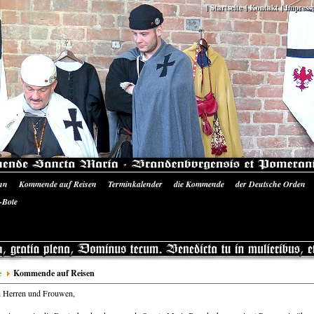
Startseite
Kontakt
Impress
nn
Kommende auf Reisen
Terminkalender
die Kommende
der Deutsche Orden
 Ausrüstung
Literatur/Quellen
Siegelmünzen Sancta Maria
Bilder-Galerie
Pres
-Bote
e
Kommende auf Reisen
n Herren und Frouwen,