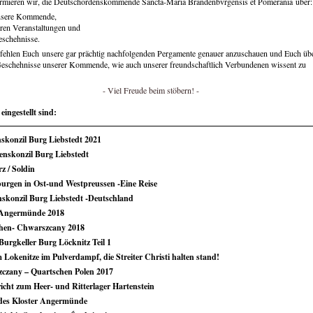
ormieren wir, die Deutschordenskommende Sancta-Maria Brandenbvrgensis et Pomerania über:
nsere Kommende,
ren Veranstaltungen und
schehnisse.
ehlen Euch unsere gar prächtig nachfolgenden Pergamente genauer anzuschauen und Euch üb
eschehnisse unserer Kommende, wie auch unserer freundschaftlich Verbundenen wissent zu
-
Viel Freude beim stöbern!
-
eingestellt sind:
skonzil Burg Liebstedt 2021
enskonzil Burg Liebstedt
z / Soldin
urgen in Ost-und Westpreussen -Eine Reise
nskonzil Burg Liebstedt -Deutschland
 Angermünde 2018
hen- Chwarszcany 2018
Burgkeller Burg Löcknitz Teil 1
Lokenitze im Pulverdampf, die Streiter Christi halten stand!
czany – Quartschen Polen 2017
icht zum Heer- und Ritterlager Hartenstein
des Kloster Angermünde