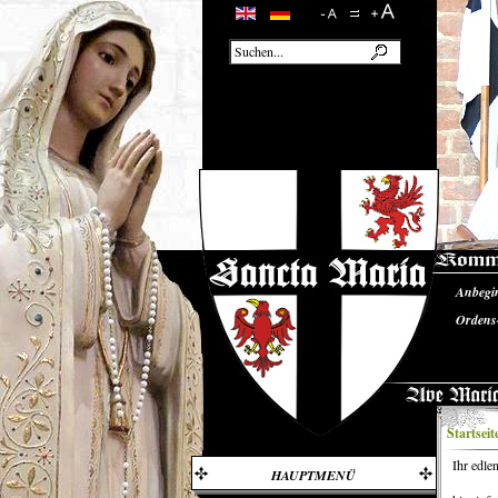
Anbegi
Unsere
Ordens
Startseit
Ihr edle
HAUPTMENÜ