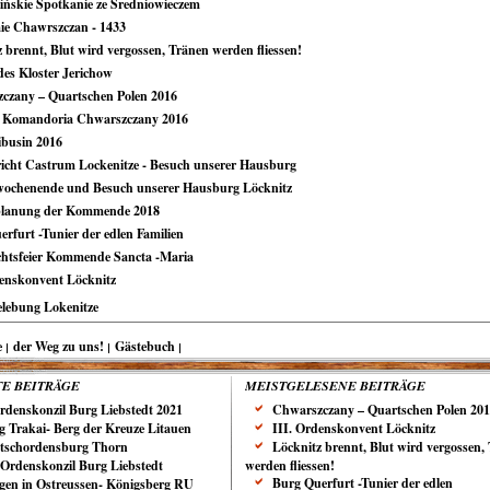
cińskie Spotkanie ze Średniowieczem
ie Chawrszczan - 1433
 brennt, Blut wird vergossen, Tränen werden fliessen!
des Kloster Jerichow
czany – Quartschen Polen 2016
 Komandoria Chwarszczany 2016
ibusin 2016
richt Castrum Lockenitze - Besuch unserer Hausburg
wochenende und Besuch unserer Hausburg Löcknitz
lanung der Kommende 2018
rfurt -Tunier der edlen Familien
htsfeier Kommende Sancta -Maria
denskonvent Löcknitz
lebung Lokenitze
e
der Weg zu uns!
Gästebuch
E BEITRÄGE
MEISTGELESENE BEITRÄGE
Ordenskonzil Burg Liebstedt 2021
Chwarszczany – Quartschen Polen 20
g Trakai- Berg der Kreuze Litauen
III. Ordenskonvent Löcknitz
tschordensburg Thorn
Löcknitz brennt, Blut wird vergossen,
. Ordenskonzil Burg Liebstedt
werden fliessen!
Burg Querfurt -Tunier der edlen
gen in Ostreussen- Königsberg RU