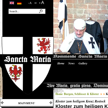
Home
News
Gallery
Home
Burgen, Schlösser & Klöster
K
Kloster zum heiligem Kreuz Rostock
MAINMENU
Kloster zum heiligen 