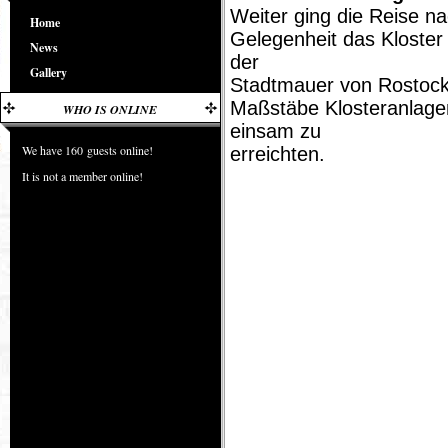
Weiter ging die Reise na
Home
Gelegenheit das Kloster 
News
der
Gallery
Stadtmauer von Rostock 
Maßstäbe Klosteranlag
WHO IS ONLINE
einsam zu
We have 160 guests online!
erreichten.
It is not a member online!