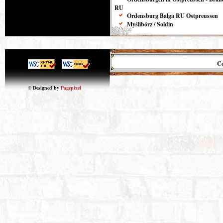
RU
Ordensburg Balga RU Ostpreussen
Myślibórz / Soldin
Co
© Designed by
Pagepixel