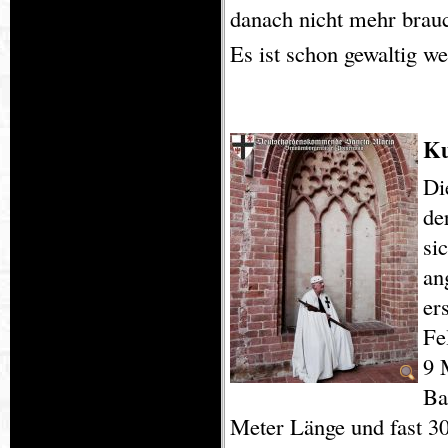
danach nicht mehr brauc
Es ist schon gewaltig w
Ku
Di
de
si
an
er
Fe
9 
Ba
Meter Länge und fast 30