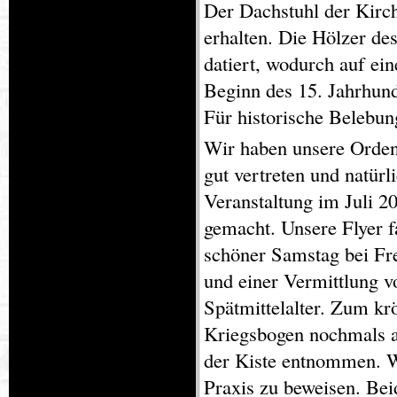
Der Dachstuhl der Kirch
erhalten. Die Hölzer de
datiert, wodurch auf ei
Beginn des 15. Jahrhun
Für historische Belebun
Wir haben unsere Orden
gut vertreten und natürl
Veranstaltung im Juli 
gemacht. Unsere Flyer 
schöner Samstag bei Fr
und einer Vermittlung 
Spätmittelalter. Zum k
Kriegsbogen nochmals au
der Kiste entnommen. W
Praxis zu beweisen. Bei