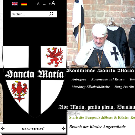
Anbeginn
Kommende auf Reisen
Ter
Unsere Ausrüstung
Literatur/Quellen
Marburg Elisabethkirche
Burg Penzlin
Burgruine Landskron
Startseite
Burgen, Schlösser & Klöster
Ko
Besuch des Kloster Angermünde
HAUPTMENÜ