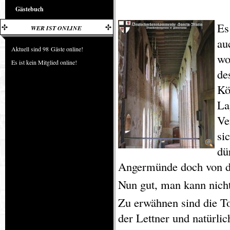
Gästebuch
Es
WER IST ONLINE
au
Aktuell sind 98 Gäste online!
wo
Es ist kein Mitglied online!
de
Kö
La
Ve
si
dü
Angermünde doch von de
Nun gut, man kann nicht
Zu erwähnen sind die To
der Lettner und natürli