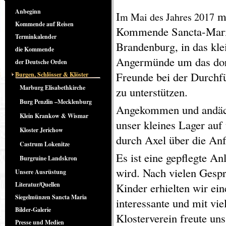
Anbeginn
I
ma
m Mai des Jahres 2017
Kommende auf Reisen
Kommende Sancta-Maria
Terminkalender
Brandenburg, in das kle
die Kommende
Angermünde um das dort
der Deutsche Orden
Freunde bei der Durchf
Burgen, Schlösser & Klöster
Marburg Elisabethkirche
zu unterstützen.
Burg Penzlin –Mecklenburg
Angekommen und andächt
Klein Krankow & Wismar
unser kleines Lager auf
Kloster Jerichow
durch Axel über die Anf
Castrum Lokenitze
Es ist eine gepflegte An
Burgruine Landskron
wird. Nach vielen Gesp
Unsere Ausrüstung
Literatur/Quellen
Kinder erhielten wir ein
Siegelmünzen Sancta Maria
interessante und mit vi
Bilder-Galerie
Klosterverein freute un
Presse und Medien