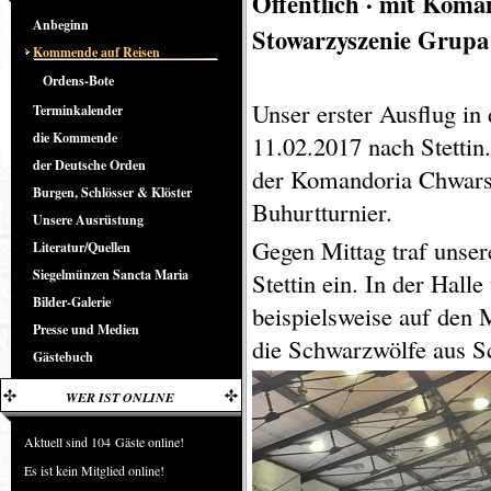
Öffentlich · mit Koma
Anbeginn
Stowarzyszenie Grupa
Kommende auf Reisen
Ordens-Bote
Unser erster Ausflug in
Terminkalender
die Kommende
11.02.2017 nach Stettin.
der Deutsche Orden
der Komandoria Chwarsz
Burgen, Schlösser & Klöster
Buhurtturnier.
Unsere Ausrüstung
Gegen Mittag traf unse
Literatur/Quellen
Siegelmünzen Sancta Maria
Stettin ein. In der Halle
Bilder-Galerie
beispielsweise auf den
Presse und Medien
die Schwarzwölfe aus S
Gästebuch
WER IST ONLINE
Aktuell sind 104 Gäste online!
Es ist kein Mitglied online!