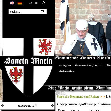
Anbeginn
Kommende auf Reisen
Ter
Unsere Ausrüstung
Literatur/Quellen
Ordens-Bote
Startseite
Kommende auf Reisen
I. 
I. Szczecińskie Spotkanie ze Średnio
HAUPTMENÜ