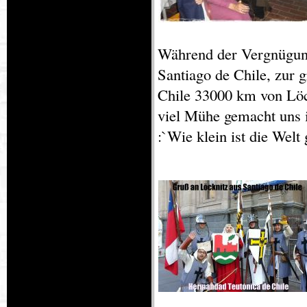
Während der Vergnügun
Santiago de Chile, zur 
Chile 33000 km von Löck
viel Mühe gemacht uns i
:`Wie klein ist die Welt