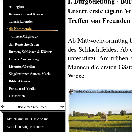
I.
Burgbelebung
- Bur
Anbeginn
Unsere erste eigene Ve
Kommende auf Reisen
Treffen von Freunden
Terminkalender
die Kommende
unsere Mitglieder
Ab Mittwochvormittag b
der Deutsche Orden
des Schlachtfeldes. Ab 
Burgen, Schlösser & Klöster
unterstützt. Am frühen
Unsere Ausrüstung
Mannen die ersten Gäste
Literatur/Quellen
Wiese.
Siegelmünzen Sancta Maria
Bilder-Galerie
Presse und Medien
Gästebuch
WER IST ONLINE
Aktuell sind 101 Gäste online!
Es ist kein Mitglied online!