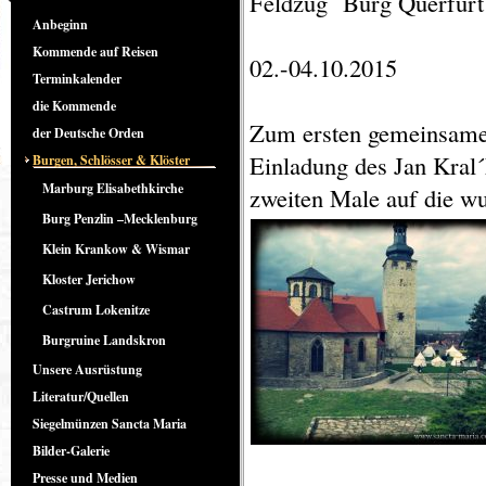
Feldzug Burg Querfurt
Anbeginn
Kommende auf Reisen
02.-04.10.2015
Terminkalender
die Kommende
Zum ersten gemeinsame
der Deutsche Orden
Einladung des Jan Kral
Burgen, Schlösser & Klöster
Marburg Elisabethkirche
zweiten Male auf die w
Burg Penzlin –Mecklenburg
Klein Krankow & Wismar
Kloster Jerichow
Castrum Lokenitze
Burgruine Landskron
Unsere Ausrüstung
Literatur/Quellen
Siegelmünzen Sancta Maria
Bilder-Galerie
Presse und Medien