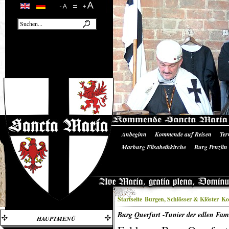
Anbeginn
Kommende auf Reisen
Ter
Unsere Ausrüstung
Literatur/Quellen
Marburg Elisabethkirche
Burg Penzlin
Burgruine Landskron
Startseite
Burgen, Schlösser & Klöster
Ko
Burg Querfurt -Tunier der edlen Fam
HAUPTMENÜ