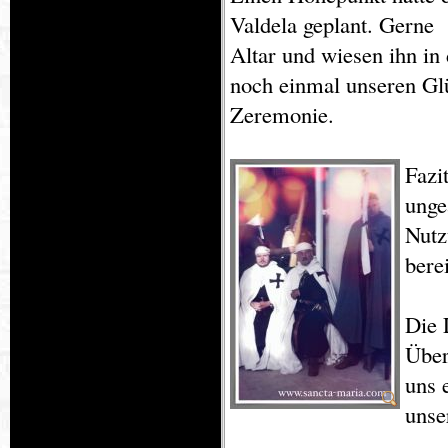
Valdela geplant. Gerne
Altar und wiesen ihn in 
noch einmal unseren Gl
Zeremonie.
Fazi
unge
Nutz
bere
Die 
Über
uns 
unse