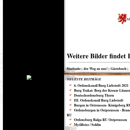
Mi
Weitere Bilder findet I
Startseite
der Weg zu uns!
Gästebuch
NEUESTE BEITRÄGE
6. Ordenskonzil Burg Liebstedt 2021
Burg Trakai- Berg der Kreuze Litaue
Deutschordensburg Thorn
III. Ordenskonzil Burg Liebstedt
Burgen in Ostreussen- Königsberg R
Ordensburgen in Ostpreussen - Bra
RU
Ordensburg Balga RU Ostpreussen
Myślibórz / Soldin