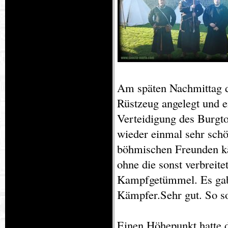
Am späten Nachmittag d
Rüstzeug angelegt und e
Verteidigung des Burgto
wieder einmal sehr sch
böhmischen Freunden k
ohne die sonst verbreit
Kampfgetümmel. Es gab 
Kämpfer.Sehr gut. So so
Einen Höhepunkt hatte d