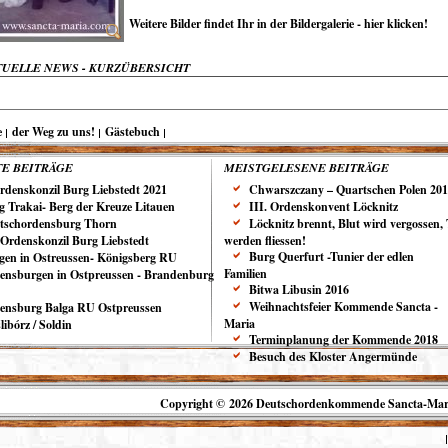
Weitere Bilder findet Ihr in der Bildergalerie - hier klicken!
TUELLE NEWS - KURZÜBERSICHT
e
der Weg zu uns!
Gästebuch
E BEITRÄGE
MEISTGELESENE BEITRÄGE
Ordenskonzil Burg Liebstedt 2021
Chwarszczany – Quartschen Polen 20
g Trakai- Berg der Kreuze Litauen
III. Ordenskonvent Löcknitz
tschordensburg Thorn
Löcknitz brennt, Blut wird vergossen,
. Ordenskonzil Burg Liebstedt
werden fliessen!
Burg Querfurt -Tunier der edlen
gen in Ostreussen- Königsberg RU
Familien
ensburgen in Ostpreussen - Brandenburg
Bitwa Libusin 2016
Weihnachtsfeier Kommende Sancta -
ensburg Balga RU Ostpreussen
Maria
ibórz / Soldin
Terminplanung der Kommende 2018
Besuch des Kloster Angermünde
Copyright © 2026 Deutschordenkommende Sancta-Mar