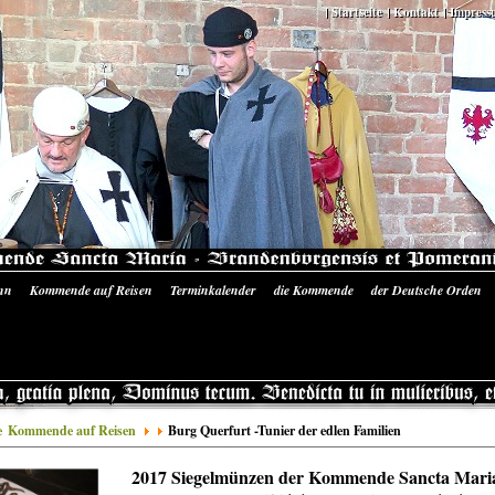
Startseite
Kontakt
Impress
nn
Kommende auf Reisen
Terminkalender
die Kommende
der Deutsche Orden
 Ausrüstung
Literatur/Quellen
Siegelmünzen Sancta Maria
Bilder-Galerie
Pres
e
Kommende auf Reisen
Burg Querfurt -Tunier der edlen Familien
2017 Siegelmünzen der Kommende Sancta Mari