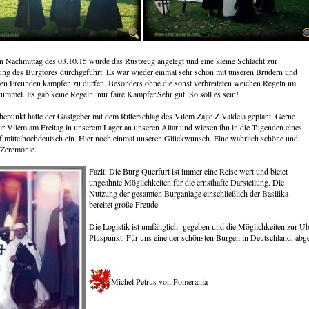
 Nachmittag des 03.10.15 wurde das Rüstzeug angelegt und eine kleine Schlacht zur
ung des Burgtores durchgeführt. Es war wieder einmal sehr schön mit unseren Brüdern und
n Freunden kämpfen zu dürfen. Besonders ohne die sonst verbreiteten weichen Regeln im
mmel. Es gab keine Regeln, nur faire Kämpfer.Sehr gut. So soll es sein!
epunkt hatte der Gastgeber mit dem Ritterschlag des Vilem Zajic Z Valdela geplant. Gerne
ir Vilem am Freitag in unserem Lager an unseren Altar und wiesen ihn in die Tugenden eines
uf mittelhochdeutsch ein. Hier noch einmal unseren Glückwunsch. Eine wahrlich schöne und
e Zeremonie.
Fazit: Die Burg Querfurt ist immer eine Reise wert und bietet
ungeahnte Möglichkeiten für die ernsthafte Darstellung. Die
Nutzung der gesamten Burganlage einschließlich der Basilika
bereitet große Freude.
Die Logistik ist umfänglich gegeben und die Möglichkeiten zur Über
Pluspunkt. Für uns eine der schönsten Burgen in Deutschland, abg
Michel Petrus von Pomerania