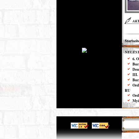
AK
Startseit
NEUEST
6. 
Bur
Deu
III
Bur
Ord
RU
Ord
Myśl