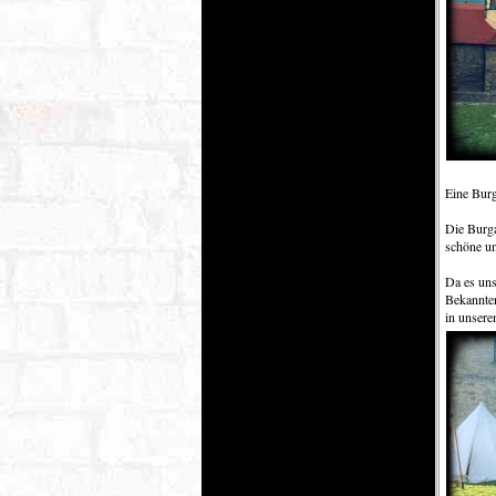
Eine Burg
Die Burga
schöne un
Da es uns
Bekannten
in unsere