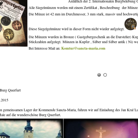
Anläßlich der 2. Internationalen Burgbelebung 
Alle Siegelmünzen werden mit einem Zertifikat , Beschreibung der Münz
Die Münze ist 42 mm im Durchmesser, 3 mm stark, massiv und hochwertig
Diese Siegel
gelmünze wird in dieser Form nicht wieder aufgelegt.
Die Münzen wurden in Bronze ( Gastgebergeschenk an die Darsteller) Kupfe
Stückzahlen aufgelegt. Münzen in Kupfer , Silber und Silber antik ( Ni)
Bei Interesse Mail an:
Komtur@sancta-maria.com
Burg Querfurt
0.2015
en gemeinsamen Lager der Kommende Sancta-Maria, fuhren wir auf Einladung des Jan Kral´Lu
ale auf die wunderschöne Burg Querfurt.