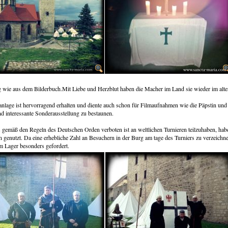
 wie aus dem Bilderbuch.Mit Liebe und Herzblut haben die Macher im Land sie wieder im alte
nlage ist hervorragend erhalten und diente auch schon für Filmaufnahmen wie die Päpstin und 
d interessante Sonderausstellung zu bestaunen.
 gemäß den Regeln des Deutschen Orden verboten ist an weltlichen Turnieren teilzuhaben, ha
 genutzt. Da eine erhebliche Zahl an Besuchern in der Burg am tage des Turniers zu verzeic
m Lager besonders gefordert.