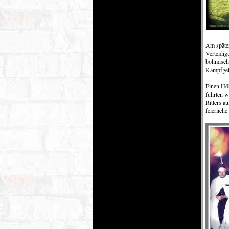
Am späten
Verteidig
böhmische
Kampfgetü
Einen Höh
führten w
Ritters a
feierlich