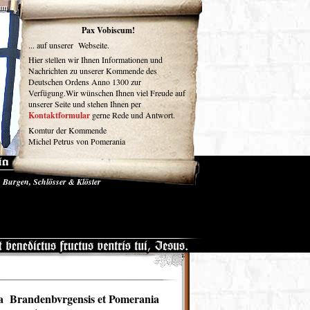
um
Pax Vobiscum!
... auf unserer Webseite.
Hier stellen wir Ihnen Informationen und
Nachrichten zu unserer Kommende des
Deutschen Ordens Anno 1300 zur
Verfügung.Wir wünschen Ihnen viel Freude auf
unserer Seite und stehen Ihnen per
Kontaktformular
gerne Rede und Antwort.
Komtur der Kommende
Michel Petrus von Pomerania
Burgen, Schlösser & Klöster
se und Medien
Gästebuch
a Brandenbvrgensis et Pomerania