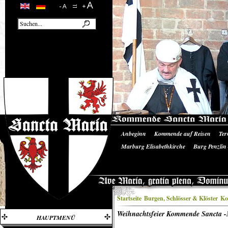
Anbeginn
Kommende auf Reisen
Ter
Unsere Ausrüstung
Literatur/Quellen
Marburg Elisabethkirche
Burg Penzlin
Burgruine Landskron
Startseite
Burgen, Schlösser & Klöster
Ko
Weihnachtsfeier Kommende Sancta -
HAUPTMENÜ