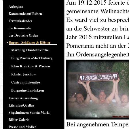
Am 19.12.2015 feierte 
Anbeginn
gemeinsame Weihnachtsf
Kommende auf Reisen
Es ward viel zu bespre
Terminkalender
an die Schwester zu bri
die Kommende
Jahr 2016 mitzuteilen.L
der Deutsche Orden
Burgen, Schlösser & Klöster
Pomerania nicht an der
Marburg Elisabethkirche
ihn Ordensangelegenhei
Burg Penzlin –Mecklenburg
Klein Krankow & Wismar
Kloster Jerichow
Castrum Lokenitze
Burgruine Landskron
Unsere Ausrüstung
Literatur/Quellen
Siegelmünzen Sancta Maria
Bilder-Galerie
Bei angenehmen Tempe
Presse und Medien