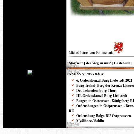
Michel Petrus von Pommerania
Startseite
der Weg zu uns!
Gästebuch
NEUESTE BEITRÄGE
6. Ordenskonzil Burg Liebstedt 2021
Burg Trakai- Berg der Kreuze Litaue
Deutschordensburg Thorn
III. Ordenskonzil Burg Liebstedt
Burgen in Ostreussen- Königsberg R
Ordensburgen in Ostpreussen - Bra
RU
Ordensburg Balga RU Ostpreussen
Myślibórz / Soldin