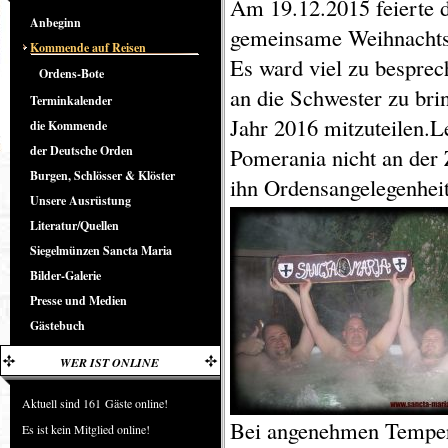
Am 19.12.2015 feierte 
Anbeginn
gemeinsame Weihnachtsf
Kommende auf Reisen
Es ward viel zu bespre
Ordens-Bote
an die Schwester zu bri
Terminkalender
Jahr 2016 mitzuteilen.L
die Kommende
der Deutsche Orden
Pomerania nicht an der
Burgen, Schlösser & Klöster
ihn Ordensangelegenhei
Unsere Ausrüstung
Literatur/Quellen
Siegelmünzen Sancta Maria
Bilder-Galerie
Presse und Medien
Gästebuch
WER IST ONLINE
Aktuell sind 161 Gäste online!
Bei angenehmen Tempe
Es ist kein Mitglied online!