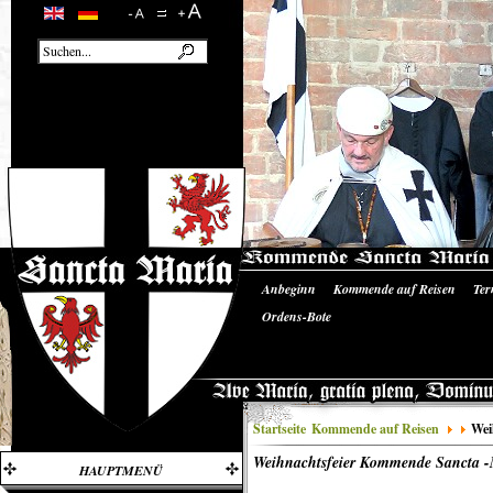
Anbeginn
Kommende auf Reisen
Ter
Unsere Ausrüstung
Literatur/Quellen
Ordens-Bote
Startseite
Kommende auf Reisen
Wei
Weihnachtsfeier Kommende Sancta -
HAUPTMENÜ