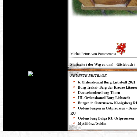
Michel Petrus von Pommerania
Startseite
der Weg zu uns!
Gästebuch
NEUESTE BEITRÄGE
6. Ordenskonzil Burg Liebstedt 2021
Burg Trakai- Berg der Kreuze Litaue
Deutschordensburg Thorn
III. Ordenskonzil Burg Liebstedt
Burgen in Ostreussen- Königsberg R
Ordensburgen in Ostpreussen - Bra
RU
Ordensburg Balga RU Ostpreussen
Myślibórz / Soldin