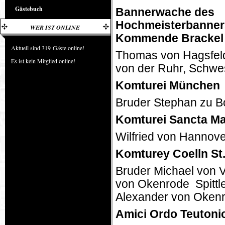
Gästebuch
Bannerwache des
Hochmeisterbanners
WER IST ONLINE
Kommende Brackel
Aktuell sind 319 Gäste online!
Thomas von Hagsfeld
Es ist kein Mitglied online!
von der Ruhr, Schwes
Komturei München
Bruder Stephan zu B
Komturei Sancta Ma
Wilfried von Hannov
Komturey Coelln St.
Bruder Michael von V
von Okenrode Spittle
Alexander von Okenr
Amici Ordo Teuton