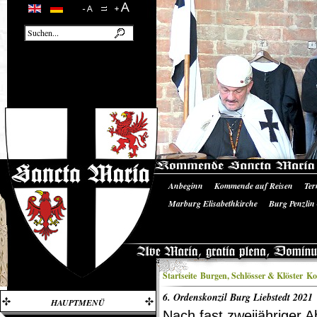
Anbeginn
Kommende auf Reisen
Ter
Unsere Ausrüstung
Literatur/Quellen
Marburg Elisabethkirche
Burg Penzlin
Burgruine Landskron
Startseite
Burgen, Schlösser & Klöster
Ko
6. Ordenskonzil Burg Liebstedt 2021
HAUPTMENÜ
Nach fast zweijähriger 