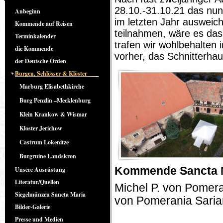
28.10.-31.10.21 das nun
Anbeginn
im letzten Jahr ausweich
Kommende auf Reisen
teilnahmen, wäre es das
Terminkalender
trafen wir wohlbehalten 
die Kommende
vorher, das Schnitterha
der Deutsche Orden
Burgen, Schlösser & Klöster
Marburg Elisabethkirche
Burg Penzlin –Mecklenburg
Klein Krankow & Wismar
Kloster Jerichow
Castrum Lokenitze
Burgruine Landskron
Kommende Sancta 
Unsere Ausrüstung
Literatur/Quellen
Michel P. von Pomera
Siegelmünzen Sancta Maria
von Pomerania Saria
Bilder-Galerie
Presse und Medien