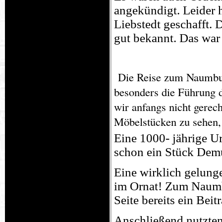
angekündigt. Leider 
Liebstedt geschafft. 
gut bekannt. Das war 
Die Reise zum Naumbur
besonders die Führung d
wir anfangs nicht gerec
Möbelstücken zu sehen,
Eine 1000- jährige U
schon ein Stück Demu
Eine wirklich gelunge
im Ornat! Zum Naumbu
Seite bereits ein Beitr
Anschließend nutzten 