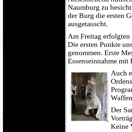
Naumburg zu besicht
der Burg die ersten G
ausgetauscht.
Am Freitag erfolgten 
Die ersten Punkte un
genommen. Erste Mess
Essenseinnahme mit Fe
Auch e
Ordens
Progra
Waffen
Der Sa
Vorträ
Keine 