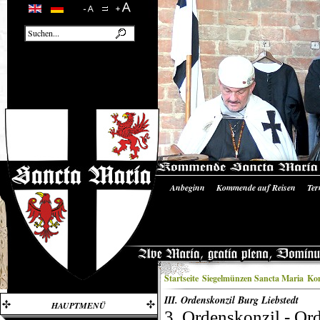
Anbeginn
Kommende auf Reisen
Ter
Unsere Ausrüstung
Literatur/Quellen
Startseite
Siegelmünzen Sancta Maria
Ko
III. Ordenskonzil Burg Liebstedt
HAUPTMENÜ
3. Ordenskonzil - Or