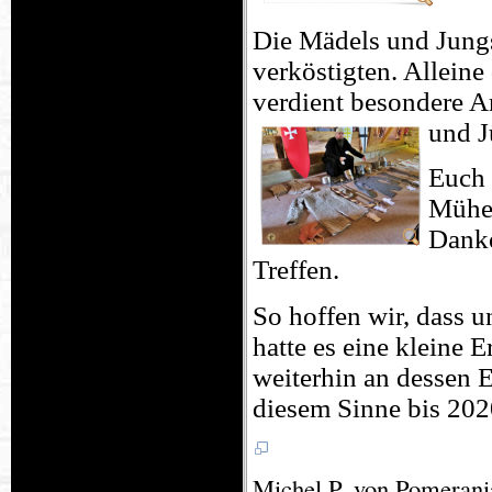
Die Mädels und Jungs 
verköstigten. Allein
verdient besondere An
und J
Euch 
Mühen
Danke
Treffen.
So hoffen wir, dass 
hatte es eine kleine 
weiterhin an dessen 
diesem Sinne bis 202
Michel P. von Pomeran