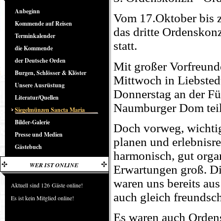
Anbeginn
Vom 17.Oktober bis 
Kommende auf Reisen
das dritte Ordenskonz
Terminkalender
statt.
die Kommende
der Deutsche Orden
Mit großer Vorfreunde
Burgen, Schlösser & Klöster
Mittwoch in Liebsted
Unsere Ausrüstung
Donnerstag an der F
Literatur/Quellen
Naumburger Dom tei
Siegelmünzen Sancta Maria
Bilder-Galerie
Doch vorweg, wichtigs
Presse und Medien
planen und erlebnisre
Gästebuch
harmonisch, gut organ
WER IST ONLINE
Erwartungen groß. Di
waren uns bereits aus
Aktuell sind 126 Gäste online!
auch gleich freundsc
Es ist kein Mitglied online!
Es waren auch Ordens