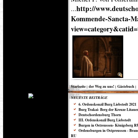
http://www.deutsch
...
Kommende-Sancta-Ma
view=category&catid
Startseite
der Weg zu uns!
Gästebuch
NEUESTE BEITRÄGE
6. Ordenskonzil Burg Liebstedt 2021
Burg Trakai- Berg der Kreuze Litaue
Deutschordensburg Thorn
III. Ordenskonzil Burg Liebstedt
Burgen in Ostreussen- Königsberg R
Ordensburgen in Ostpreussen - Bra
RU