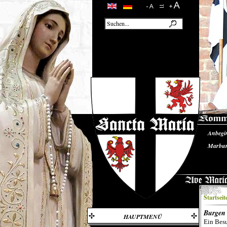
Anbegi
Unsere
Marbur
Burgru
Startseit
Burgen 
HAUPTMENÜ
Ein Besu