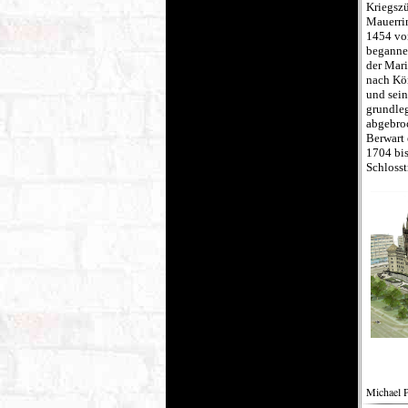
Kriegsz
Mauerri
1454 vo
begannen
der Mar
nach Kö
und sein
grundleg
abgebroc
Berwart 
1704 bis
Schlosst
Michael 