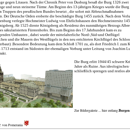
üge gegen Litauen. Nach der Chronik Peter von Dusburg besaß die Burg 1326 zwei
nge und neun steinerne Türme. Am Beginn des 13-jährigen Krieges wurde die Burg
n Truppen des preußischen Bundes besetzt , die sofort mit Abbruchmaßnahmen
. Der Deutsche Orden eroberte die beschädigte Burg 1455 zurück. Nach dem Verlu
ienburg verlegte Hochmeister Ludwig von Ehrlichshausen den Hochmeistersitz 14
nigsberg. Ab 1525 diente Königsberg als Residenz des nunmährigen Herzogs Albre
es säkularisierten Fürstenhofes. Bis zum Beginn des 17.Jahrhundert kam es zu
enden Umbauten , dabei wurde der mittelalterliche Nord-,Süd-und Ostflügel
hen und die Mauern des Westflügels in den neu errichteten Kirchflügel des Schlos
erbaut) .Besondere Bedeutung kam dem Schloß 1701 zu, als dort Friedrich I. zum K
 1713 entstand im Südosten der ehemaligen Vorburg unter Leitung von Joachim Lu
rakt.
Die Burg erlitt 1944/45 schwere
Kr
Jahre als Ruine. Aus ideologischen
schließlich sprengen und restlos ab
Zur Bildergalerie ... hier entlang.
Burgen
P. von Pomerania