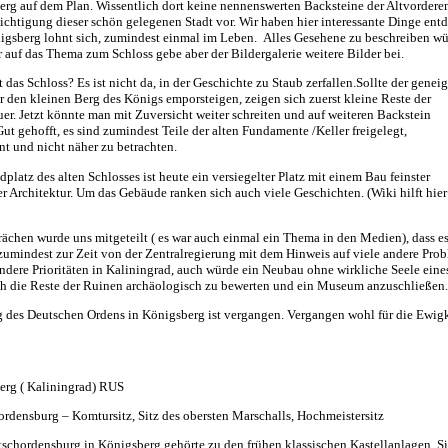
rg auf dem Plan. Wissentlich dort keine nennenswerten Backsteine der Altvordere
ichtigung dieser schön gelegenen Stadt vor. Wir haben hier interessante Dinge en
gsberg lohnt sich, zumindest einmal im Leben. Alles Gesehene zu beschreiben wü
 auf das Thema zum Schloss gebe aber der Bildergalerie weitere Bilder
bei.
st das Schloss? Es ist nicht da, in der Geschichte zu Staub zerfallen.Sollte der geneig
 den kleinen Berg des Königs emporsteigen, zeigen sich zuerst kleine Reste der
r. Jetzt könnte man mit Zuversicht weiter schreiten und auf weiteren Backstein
Gut gehofft, es sind zumindest Teile der alten Fundamente /Keller freigelegt,
t und nicht näher zu betrachten.
dplatz des alten Schlosses ist heute ein versiegelter Platz mit einem Bau feinster
er Architektur. Um das Gebäude ranken sich auch viele Geschichten. (Wiki hilft hier
ächen wurde uns mitgeteilt ( es war auch einmal ein Thema in den Medien), dass es
 zumindest zur Zeit von der Zentralregierung mit dem Hinweis auf viele andere Pro
andere Prioritäten in Kaliningrad, auch würde ein Neubau ohne wirkliche Seele eine
ch die Reste der Ruinen archäologisch zu bewerten und ein Museum anzuschließen.
 des Deutschen Ordens in Königsberg ist vergangen. Vergangen wohl für die Ewigk
erg ( Kaliningrad) RUS
rdensburg – Komtursitz, Sitz des obersten Marschalls, Hochmeistersitz
schordensburg in Königsberg gehörte zu den frühen klassischen Kastellanlagen. Si