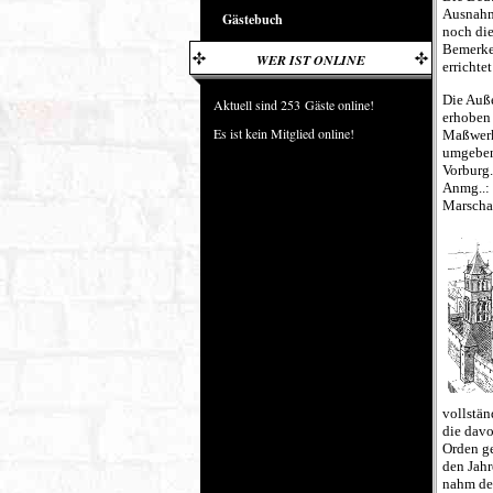
Ausnahm
Gästebuch
noch die
Bemerken
WER IST ONLINE
errichtet
Die Auß
Aktuell sind 253 Gäste online!
erhoben 
Es ist kein Mitglied online!
Maßwerk
umgeben
Vorburg.
Anmg..: 
Marschal
vollstän
die davo
Orden ge
den Jah
nahm der