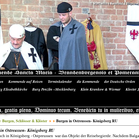
Startseite
Kontakt
Impress
nn
Kommende auf Reisen
Terminkalender
die Kommende
der Deutsche Orden
 Ausrüstung
Literatur/Quellen
Siegelmünzen Sancta Maria
Bilder-Galerie
Pres
g Elisabethkirche
Burg Penzlin –Mecklenburg
Klein Krankow & Wismar
Kloster 
ine Landskron
e
Burgen, Schlösser & Klöster
Burgen in Ostreussen- Königsberg RU
in Ostreussen- Königsberg RU
ch in Königsberg - Ostpreussen war das Objekt der Reisebegierde. Nachdem Balga