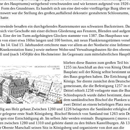
e des Hauptturms) weitgehend verschwunden und wir kennen aufgrund von 1926 
 Form des Grundrisses. Es handelt sich um eine drei-oder vierflügelige Burg über
swert war die Stellung des großen,auffallend dekorativ gestaltetem Schlossturms
 hatte.
enwände besaßen ein durchgehendes Rautenmuster aus schwarzen Backsteinen. Da
sich vier Geschoße mit einer dichten Gliederung aus Fenstern, Blenden und aufge
. Eine der im Turm aufgehängten Glocken stammte von 1387. Das Haupthaus war
 von einer etwa 160m langen und 100 breiten, mit neun Flankierungstürmen vers
 Im 14. Und 15. Jahrhundert errichtete man vor allem an der Nordseite eine Infirmeri
Krankenstation franz.) sowie mehrere Wohn-und Verwaltungsbauten für den oberst
l und (nach 1456)für den Hochmeister .Im Gegensatz zum mittelalterlichen Haupt
blieben diese Bauten zum großen Teil bis 
1255 im Anschluß an den von König Ottok
Bauplatz soll der König selbst bestimmt 
des Baus gegeben haben. Die Errichtung de
Königs. Sie diente zunächst dem Deutsch
gemeinsam, die die Befestigung 1257 in ei
Drittel erhielt.1258 verlagerte man die B
Schiedsspruch wurde dabei bestimmt, dass
dem samländischen Bischof die Planken und
zwei Drittel an einem beliebigen Platz ne
dig aus Holz gebaut.Zwischen 1260 und 1226 belagerten die Samländer erfolglos die
r gelegene erste Stadt Königsberg. Bischof Heinrich von Samland trat 1263 sein D
gen eine Entschädigung ab. Im selben Jahr werden erstmals Burgmauern ( muros ca
ren zwischen
1280 und 1310 und gehörte damit zu den frühen Kastellburgen. Ab 1
 Oberste Marschall seinen Sitz in Königsberg und organisierte von dort aus die