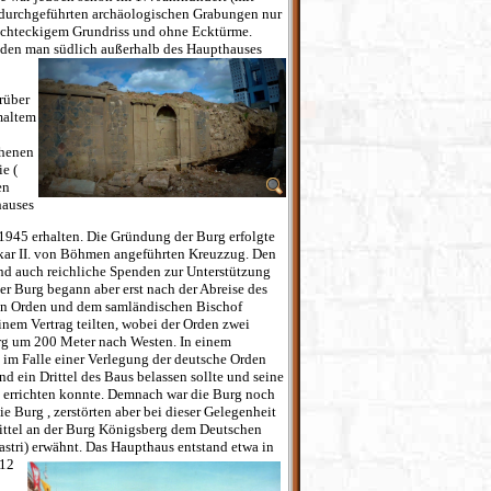
durchgeführten archäologischen Grabungen nur
 rechteckigem Grundriss und ohne Ecktürme.
, den man südlich außerhalb des Haupthauses
rüber
maltem
ehenen
e (
en
hauses
1945 erhalten. Die Gründung der Burg erfolgte
ar II. von Böhmen angeführten Kreuzzug. Den
und auch reichliche Spenden zur Unterstützung
r Burg begann aber erst nach der Abreise des
en Orden und dem samländischen Bischof
nem Vertrag teilten, wobei der Orden zwei
urg um 200 Meter nach Westen. In einem
 im Falle einer Verlegung der deutsche Orden
 ein Drittel des Baus belassen sollte und seine
u errichten konnte. Demnach war die Burg noch
 Burg , zerstörten aber bei dieser Gelegenheit
rittel an der Burg Königsberg dem Deutschen
stri) erwähnt. Das Haupthaus entstand etwa in
312