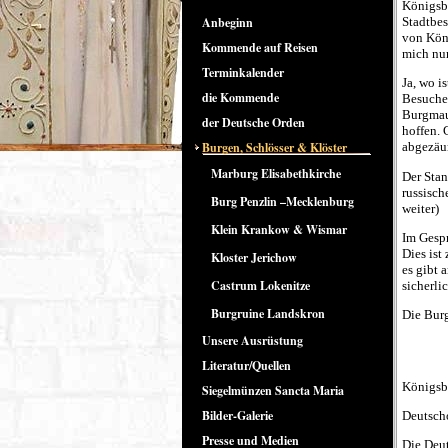
Königsbe
Anbeginn
Stadtbes
von Köni
Kommende auf Reisen
mich nur
Terminkalender
Ja, wo i
die Kommende
Besucher
Burgmaue
der Deutsche Orden
hoffen. 
Burgen, Schlösser & Klöster
abgezäun
Marburg Elisabethkirche
Der Stan
russisch
Burg Penzlin –Mecklenburg
weiter)
Klein Krankow & Wismar
Im Gespr
Dies ist
Kloster Jerichow
es gibt 
Castrum Lokenitze
sicherli
Burgruine Landskron
Die Burg
Unsere Ausrüstung
Literatur/Quellen
Königsb
Siegelmünzen Sancta Maria
Bilder-Galerie
Deutscho
Presse und Medien
Die Deut