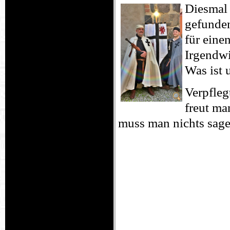
Diesmal 
gefunden
für eine
Irgendwi
Was ist 
Verpfleg
freut ma
muss man nichts sagen