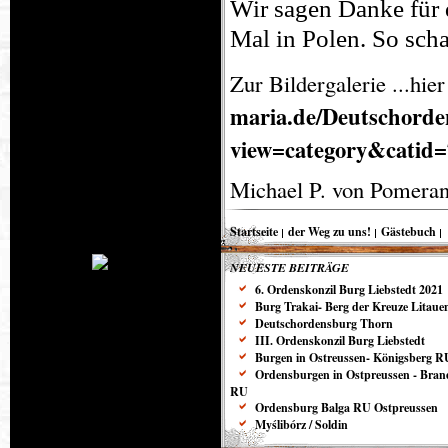
Wir sagen Danke für d
Mal in Polen. So sch
Zur Bildergalerie ...hie
maria.de/Deutschord
view=category&catid
Michael P. von Pomera
Startseite
der Weg zu uns!
Gästebuch
NEUESTE BEITRÄGE
6. Ordenskonzil Burg Liebstedt 2021
Burg Trakai- Berg der Kreuze Litaue
Deutschordensburg Thorn
III. Ordenskonzil Burg Liebstedt
Burgen in Ostreussen- Königsberg R
Ordensburgen in Ostpreussen - Bra
RU
Ordensburg Balga RU Ostpreussen
Myślibórz / Soldin