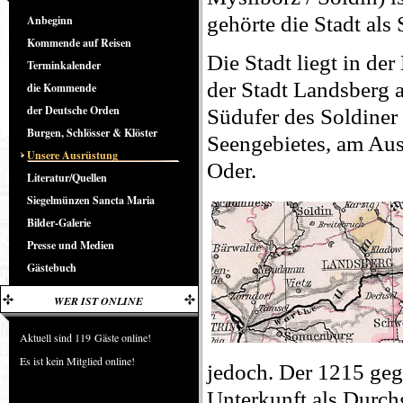
gehörte die Stadt als
Anbeginn
Kommende auf Reisen
Die Stadt liegt in de
Terminkalender
der Stadt Landsberg 
die Kommende
der Deutsche Orden
Südufer des Soldiner 
Burgen, Schlösser & Klöster
Seengebietes, am Aus
Unsere Ausrüstung
Oder.
Literatur/Quellen
Siegelmünzen Sancta Maria
Bilder-Galerie
Presse und Medien
Gästebuch
WER IST ONLINE
Aktuell sind 119 Gäste online!
Es ist kein Mitglied online!
jedoch. Der 1215 geg
Unterkunft als Durchg