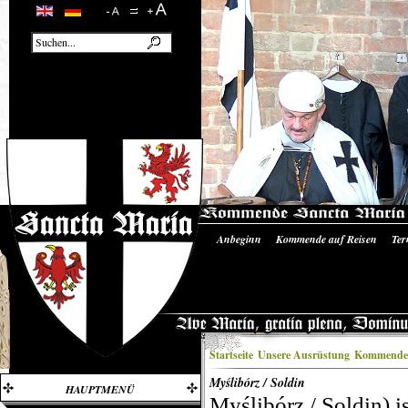
Anbeginn
Kommende auf Reisen
Ter
Unsere Ausrüstung
Literatur/Quellen
Startseite
Unsere Ausrüstung
Kommende 
Myślibórz / Soldin
HAUPTMENÜ
Myślibórz / Soldin) 