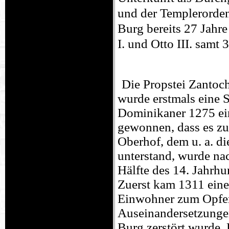
und der Templerorden
Burg bereits 27 Jahr
I. und Otto III. sam
Die Propstei Zantoc
wurde erstmals eine 
Dominikaner 1275 ein
gewonnen, dass es z
Oberhof, dem u. a. d
unterstand, wurde nac
Hälfte des 14. Jahrh
Zuerst kam 1311 eine 
Einwohner zum Opfer f
Auseinandersetzunge
Burg zerstört wurde. 