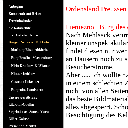
Anbeginn
Ordensland Preusse
Kommende auf Reisen
Terminkalender
Pieniezno Burg des 
die Kommende
Nach Mehlsack verirrt
der Deutsche Orden
kleiner unspektakulä
Burgen, Schlösser & Klöster
findet diesen nur wen
Marburg Elisabethkirche
an Häusern noch zu se
Burg Penzlin –Mecklenburg
Besucherströme.
Klein Krankow & Wismar
Aber ..... ich wollte n
Kloster Jerichow
in einem schlechten Z
Castrum Lokenitze
nicht von allen Seite
Burgruine Landskron
Unsere Ausrüstung
das beste Bildmaterial
Literatur/Quellen
alles abgesperrt. Sch
Siegelmünzen Sancta Maria
Besichtigung des Ke
Bilder-Galerie
Presse und Medien