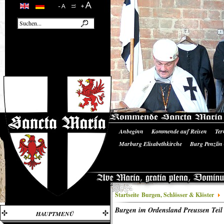
Anbeginn
Kommende auf Reisen
Ter
Unsere Ausrüstung
Literatur/Quellen
Marburg Elisabethkirche
Burg Penzlin
Burgruine Landskron
Startseite
Burgen, Schlösser & Klöster
Burgen im Ordensland Preussen Teil
HAUPTMENÜ